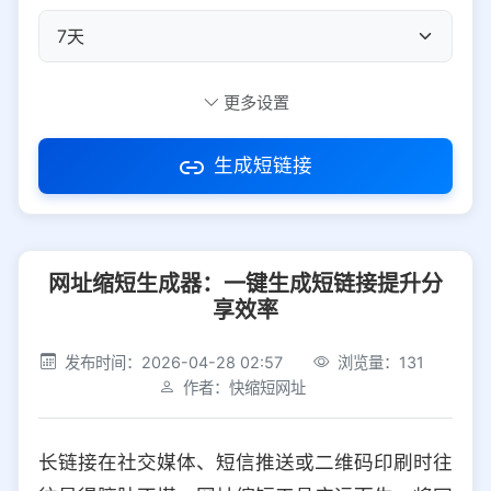
自定义短码
更多设置
生成短链接
访问密码
网址缩短生成器：一键生成短链接提升分
防红设置
推荐
享效率
社交平台
电商平台
发布时间：2026-04-28 02:57
浏览量：131
作者：快缩短网址
选择防红平台类型，避免链接被拦截
平台设置
长链接在社交媒体、短信推送或二维码印刷时往
iOS
Android
PC
其他