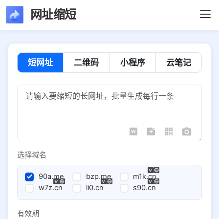
网址缩短
短网址
二维码
小程序
云笔记
选择域名
90a.me
bzp.me
m1k.cn
w7z.cn
li0.cn
s90.cn
有效期