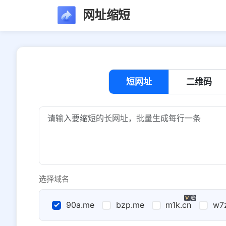
网址缩短
短网址
二维码
选择域名
90a.me
bzp.me
m1k.cn
w7