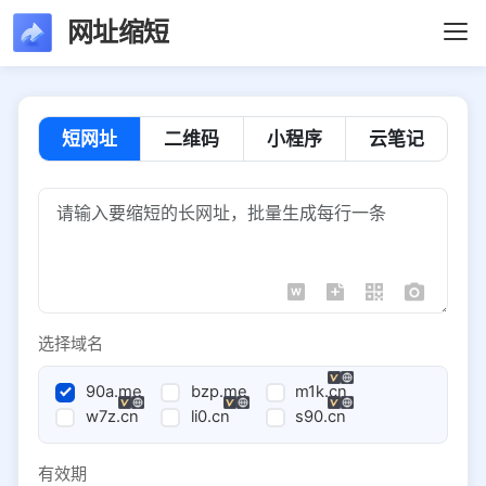
网址缩短
短网址
二维码
小程序
云笔记
选择域名
90a.me
bzp.me
m1k.cn
w7z.cn
li0.cn
s90.cn
有效期