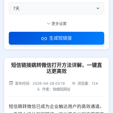
自定义短码
更多设置
生成短链接
访问密码
短信链接跳转微信打开方法详解，一键直
防红设置
推荐
达更高效
社交平台
电商平台
发布时间：2026-04-28 03:19
浏览量：124
作者：快缩短网址
选择防红平台类型，避免链接被拦截
平台设置
短信跳转微信已成为企业触达用户的高效通道。
iOS
Android
PC
其他