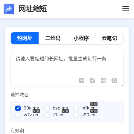
网址缩短
短网址
二维码
小程序
云笔记
选择域名
90a.me
bzp.me
m1k.cn
w7z.cn
li0.cn
s90.cn
有效期