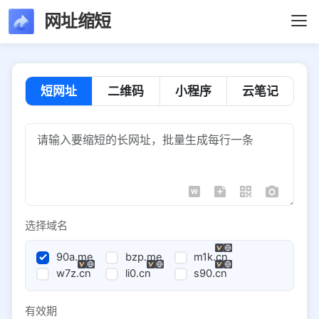
网址缩短
短网址
二维码
小程序
云笔记
选择域名
90a.me
bzp.me
m1k.cn
w7z.cn
li0.cn
s90.cn
有效期