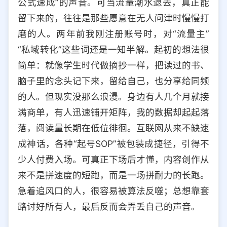
公式速成”的声音。可当流量潮水退去，真正能
选择允许访问的平台类型
留下来的，往往是那些愿意在无人问津时慢慢打
磨的人。两年前我刚注册账号时，对“流量主”
“私域转化”这些词还是一知半解。起初的想法很
简单：就像学生时代做摘抄一样，把读过的书、
脑子里的念头记下来，留给自己，也分享给同频
的人。但现实没那么浪漫。身边有人几个月就接
满商单，有人迅速铺开矩阵，我的数据却起起落
落，阅读量长期在低位徘徊。互联网从来不缺速
成神话，各种“起号SOP”被包装成捷径，引得不
少人付费入场。可真正下场后才懂，内容创作从
来不是拼速度的短跑，而是一场拼耐力的长跑。
急着追风口的人，很容易被算法反噬；总想靠套
路讨好所有人，最后反而会弄丢自己的声音。