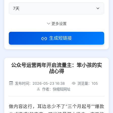
自定义短码
更多设置
生成短链接
访问密码
公众号运营两年开启流量主：笨小孩的实
防红设置
推荐
战心得
社交平台
电商平台
发布时间：2026-05-23 16:38
浏览量：105
作者：快缩短网址
选择防红平台类型，避免链接被拦截
平台设置
做内容这行，耳边总少不了“三个月起号”“爆款
iOS
Android
PC
其他