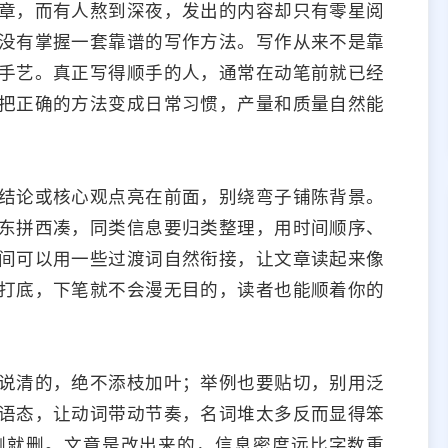
章，而有人熬到深夜，发出的内容却只有零星阅
没有掌握一套靠谱的写作方法。写作从来不是靠
手艺。真正写得顺手的人，通常在动笔前就已经
把正确的方法变成日常习惯，产量和质量自然能
结论或核心观点亮在前面，别绕弯子铺陈背景。
东拼西凑，同类信息要归类整理，用时间顺序、
间可以用一些过渡词自然衔接，让文章读起来像
打底，下笔就不会漫无目的，读者也能顺着你的
说清的，绝不添枝加叶；举例也要贴切，别用泛
语态，让动词带动节奏，名词堆太多反而显得笨
删就删。文章是改出来的，信息密度远比字数重