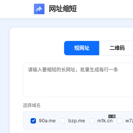
网址缩短
短网址
二维码
选择域名
90a.me
bzp.me
m1k.cn
w7