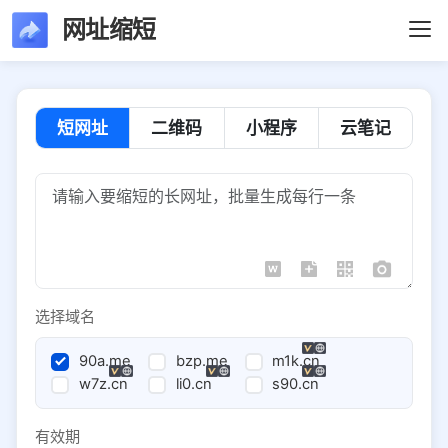
网址缩短
短网址
二维码
小程序
云笔记
选择域名
90a.me
bzp.me
m1k.cn
w7z.cn
li0.cn
s90.cn
有效期