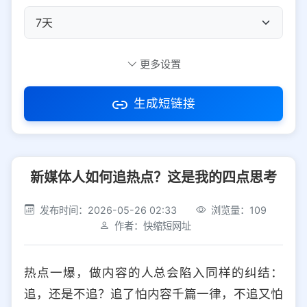
自定义短码
更多设置
生成短链接
访问密码
新媒体人如何追热点？这是我的四点思考
防红设置
推荐
发布时间：2026-05-26 02:33
浏览量：109
社交平台
电商平台
作者：快缩短网址
选择防红平台类型，避免链接被拦截
平台设置
热点一爆，做内容的人总会陷入同样的纠结：
iOS
Android
PC
其他
追，还是不追？追了怕内容千篇一律，不追又怕