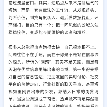
错过流量窗口。其实，追热点从来不是拼运气的
选择允许访问的平台类型
短跑，而是一套有章法的工作流。从发现苗头、
判断价值，到找角度切入、最后看数据复盘，环
环相扣，目的只有一个：把一阵风似的公域关注
稳稳接住，变成能长期维护的读者和粉丝。
很多人总觉得热点跑得太快，自己根本跟不上。
问题往往不在手速，而在于你是不是站在信息流
的源头。所谓的“网感”，其实不是天赋，而是每
天泡在优质信息里练出来的直觉。第一步得先搭
好自己的信息雷达：把朋友圈的实时讨论、社交
平台的热榜走向、行业社群的聊天重点，甚至短
视频里刚冒出来的新梗，都纳入日常的浏览清
单。当这些渠道成了习惯，热点就不再是突然砸
下来的难题，而是有迹可循的潮水。能提前看到