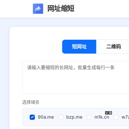
网址缩短
短网址
二维码
选择域名
90a.me
bzp.me
m1k.cn
w7