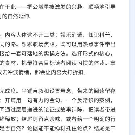
在于此——把公域里被激发的兴趣，顺畅地引导
付的自然延伸。
。内容大体逃不开三类：娱乐消遣、知识科普、
同的路。想聊职场焦虑，既可以用热点事件带出
接给一套可落地的实操方法。选择形式的核心，
的素材，挑最符合目标读者阅读习惯的体裁。拿
教去冲淡情绪，都会让内容大打折扣。
完成度。平铺直叙和设置悬念，带来的阅读留存
：开篇用一句有力的金句、一个反常识的案例，
间通过层层递进的论证或故事铺陈，把读者带进
绪释放；结尾则留点余味，或者给一个明确的行
是否自然？论据能不能稳稳托住论点？结尾是干