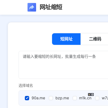
网址缩短
短网址
二维码
选择域名
90a.me
bzp.me
m1k.cn
w7