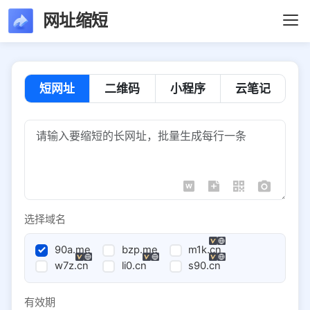
网址缩短
短网址
二维码
小程序
云笔记
选择域名
90a.me
bzp.me
m1k.cn
w7z.cn
li0.cn
s90.cn
有效期