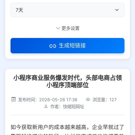
自定义短码
更多设置
生成短链接
访问密码
小程序商业服务爆发时代，头部电商占领
防红设置
推荐
小程序顶端部位
社交平台
电商平台
发布时间：2026-05-26 17:36
浏览量：127
作者：快缩短网址
选择防红平台类型，避免链接被拦截
平台设置
如今获取新用户的成本越来越高，企业早就过了
iOS
Android
PC
其他