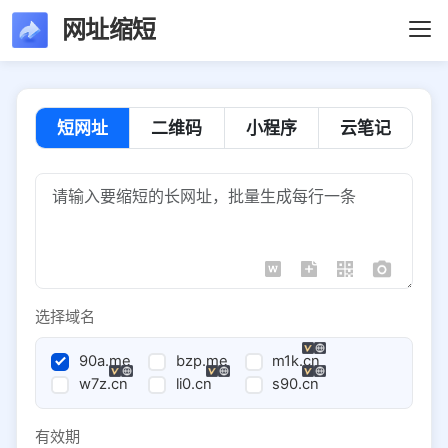
网址缩短
短网址
二维码
小程序
云笔记
选择域名
90a.me
bzp.me
m1k.cn
w7z.cn
li0.cn
s90.cn
有效期