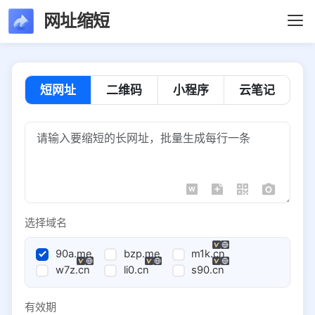
网址缩短
短网址
二维码
小程序
云笔记
选择域名
90a.me
bzp.me
m1k.cn
w7z.cn
li0.cn
s90.cn
有效期