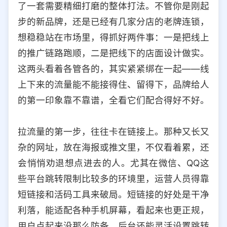
了一套需要精细打磨的整体打法。不管你是刚起
选择允许访问的平台类型
步的新品牌，还是已经有几家分店的老牌连锁，
想稳稳站在市场里，得抓好两件事：一是把线上
的推广链路跑顺，二是把线下的店面设计做实。
这两头看着各管各的，其实紧紧绑在一起——线
上下来的流量能不能接得住、留得下，品牌给人
的第一印象靠不靠谱，全看它们配合得好不好。
拉流量的第一步，往往卡在链接上。那种又长又
杂的网址，放在海报或推文里，不仅看着累，还
会悄悄劝退想点进去的人。尤其在微信、QQ这
些平台跳转限制比较多的环境里，运营人员得靠
短链接和活码工具来破局。短链接的好处是干净
利落，能适配各种手机屏幕，看起来也更正规，
用户点起来没那么防备。后台还能灵活设置跳转