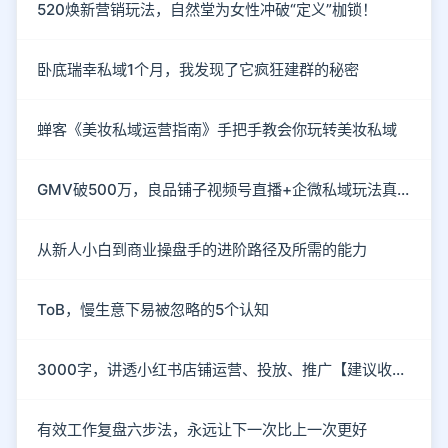
520焕新营销玩法，自然堂为女性冲破“定义”枷锁！
卧底瑞幸私域1个月，我发现了它疯狂建群的秘密
蝉客《美妆私域运营指南》手把手教会你玩转美妆私域
GMV破500万，良品铺子视频号直播+企微私域玩法真硬核
从新人小白到商业操盘手的进阶路径及所需的能力
ToB，慢生意下易被忽略的5个认知
3000字，讲透小红书店铺运营、投放、推广【建议收藏】
有效工作复盘六步法，永远让下一次比上一次更好