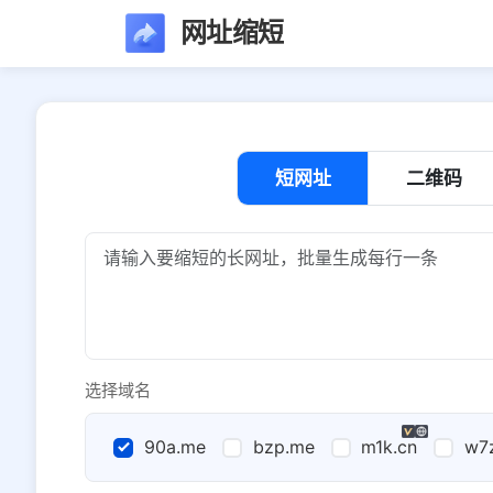
网址缩短
短网址
二维码
选择域名
90a.me
bzp.me
m1k.cn
w7