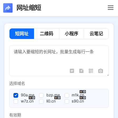
网址缩短
短网址
二维码
小程序
云笔记
选择域名
90a.me
bzp.me
m1k.cn
w7z.cn
li0.cn
s90.cn
有效期