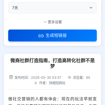
自定义短码
更多设置
生成短链接
访问密码
微商社群打造指南，打造高转化社群不是
防红设置
推荐
梦
社交平台
电商平台
发布时间：2026-05-30 03:37
浏览量：95
作者：快缩短网址
选择防红平台类型，避免链接被拦截
平台设置
做社交营销的人都有体会：现在的玩法早就变
iOS
Android
PC
其他