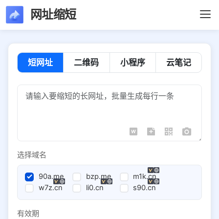
网址缩短
短网址
二维码
小程序
云笔记
选择域名
90a.me
bzp.me
m1k.cn
w7z.cn
li0.cn
s90.cn
有效期