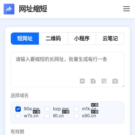
网址缩短
短网址
二维码
小程序
云笔记
选择域名
90a.me
bzp.me
m1k.cn
w7z.cn
li0.cn
s90.cn
有效期