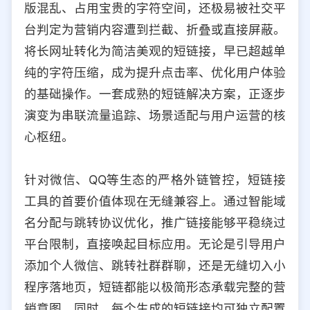
版混乱、占用宝贵的字符空间，还极易被社交平
选择允许访问的平台类型
台判定为营销内容遭到拦截、折叠或直接屏蔽。
将长网址转化为简洁美观的短链接，早已超越单
纯的字符压缩，成为提升点击率、优化用户体验
的基础操作。一套成熟的短链解决方案，正逐步
演变为串联流量追踪、场景适配与用户运营的核
心枢纽。
针对微信、QQ等生态的严格外链管控，短链接
工具的首要价值体现在无缝兼容上。通过智能域
名分配与跳转协议优化，推广链接能够平稳绕过
平台限制，直接唤起目标应用。无论是引导用户
添加个人微信、跳转社群群聊，还是无缝切入小
程序落地页，短链都能以极简形态承载完整的营
销意图。同时，每个生成的短链接均可独立配置