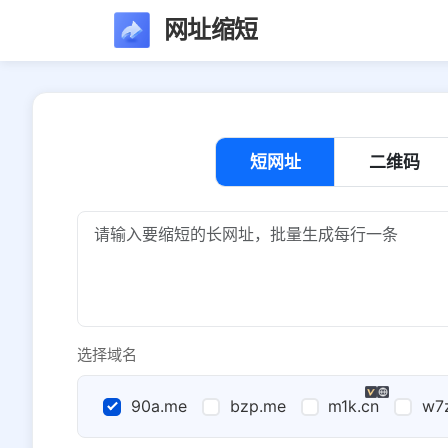
网址缩短
短网址
二维码
选择域名
90a.me
bzp.me
m1k.cn
w7