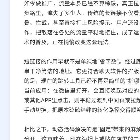
如今做推广，流量本身已经不算稀缺，真正拉
步路里，流失了多少人。传统的长链接不仅看
叠、拦截，甚至直接打上风险提示。用户还没
作，把散落在各处的流量平稳地接住，成了运
术的普及，正在悄悄改变这套玩法。
短链接的作用早就不是单纯地“省字数”。经过
串干净简洁的地址。它更符合聊天软件的排版
的是，现在的跳转工具已经不再是简单的“指哪
当前应用：在微信里打开，会直接唤起对应的
或其他APP里点击，则平稳过渡到中间页或拉
手动切换，把原本磕磕绊绊的转化路径变得顺
相比之下，动态活码解决的是“固定”带来的麻
分开。这意味着，印在海报上或贴在店里的二