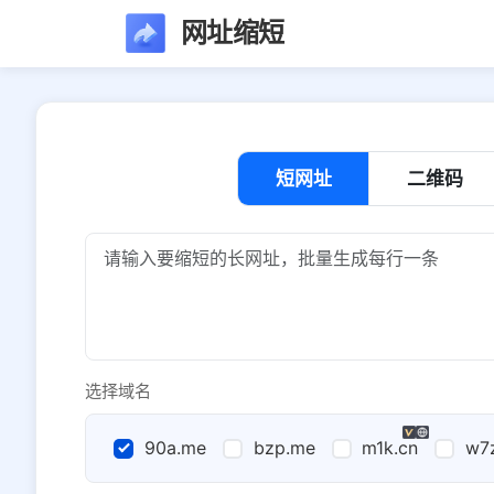
网址缩短
短网址
二维码
选择域名
90a.me
bzp.me
m1k.cn
w7