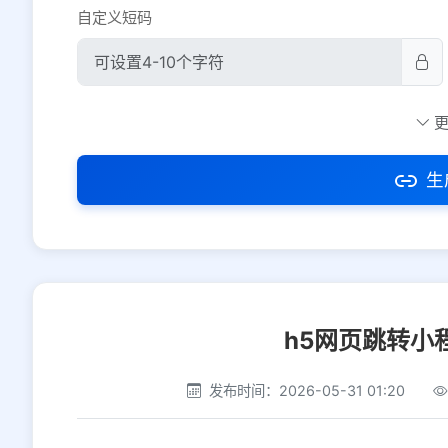
自定义短码
防红设置
推荐
社交平台
电商平台
生
选择防红平台类型，避免链接被拦截
h5网页跳转小
发布时间：2026-05-31 01:20