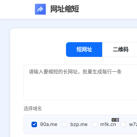
网址缩短
短网址
二维码
选择域名
90a.me
bzp.me
m1k.cn
w7