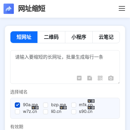
网址缩短
短网址
二维码
小程序
云笔记
选择域名
90a.me
bzp.me
m1k.cn
w7z.cn
li0.cn
s90.cn
有效期