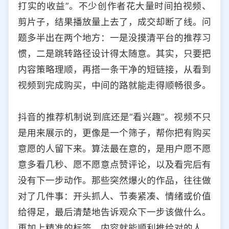
打实的收益”。不少创作者花大量时间拍视频、
选择允许访问的平台类型
剪片子，结果播放量上去了，成交却断了线。问
题多半出在两个地方：一是没摸清平台的推荐习
惯，二是跳转路径设计得太随意。其实，只要把
内容策略理顺，再搭一条干净的短链接，从看到
视频到完成购买，中间的路就能走得顺畅很多。
抖音的推荐机制说到底还是“看兴趣”。视频不只
是用来展示的，更像是一个筛子，帮你把有购买
意愿的人留下来。算法最在意的，是用户愿不愿
意多看几秒、愿不愿意点赞评论，以及看完后有
没有下一步动作。那些突然爆火的作品，往往做
对了几件事：开头抓人、节奏紧凑、情绪或价值
给得足，最后清楚地告诉观众下一步该做什么。
再加上精准的标签，内容就能顺利推给对的人。