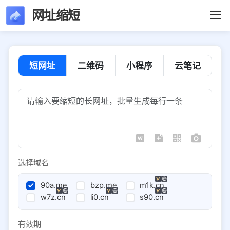
网址缩短
短网址
二维码
小程序
云笔记
选择域名
90a.me
bzp.me
m1k.cn
w7z.cn
li0.cn
s90.cn
有效期