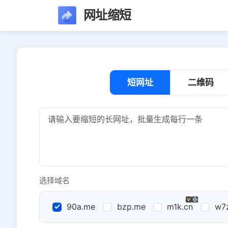
网址缩短
短网址
二维码
选择域名
90a.me
bzp.me
m1k.cn
w7