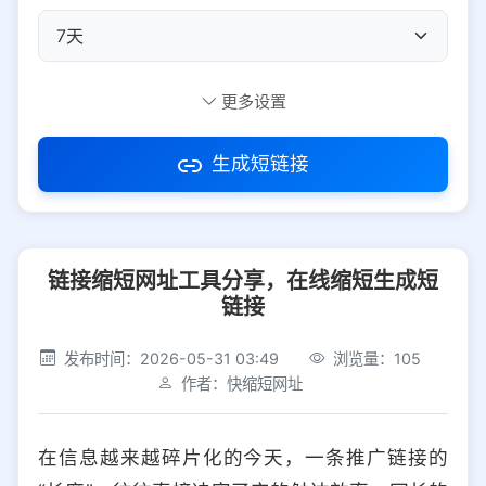
自定义短码
更多设置
生成短链接
访问密码
链接缩短网址工具分享，在线缩短生成短
防红设置
推荐
链接
社交平台
电商平台
发布时间：2026-05-31 03:49
浏览量：105
作者：快缩短网址
选择防红平台类型，避免链接被拦截
平台设置
在信息越来越碎片化的今天，一条推广链接的
iOS
Android
PC
其他