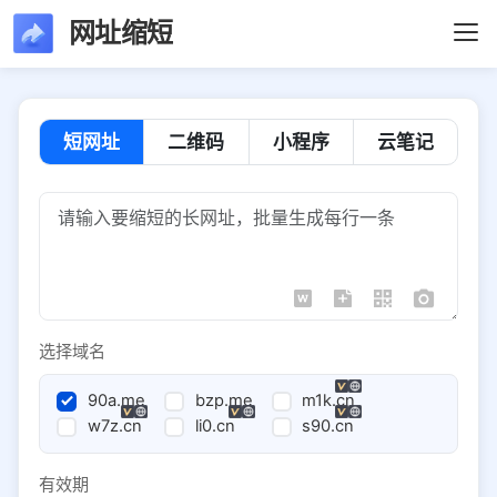
网址缩短
短网址
二维码
小程序
云笔记
选择域名
90a.me
bzp.me
m1k.cn
w7z.cn
li0.cn
s90.cn
有效期