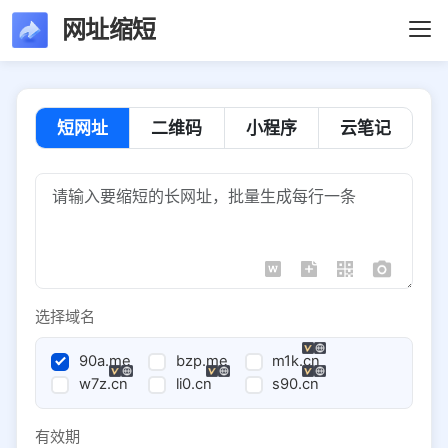
网址缩短
短网址
二维码
小程序
云笔记
选择域名
90a.me
bzp.me
m1k.cn
w7z.cn
li0.cn
s90.cn
有效期