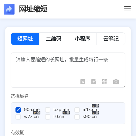
网址缩短
短网址
二维码
小程序
云笔记
选择域名
90a.me
bzp.me
m1k.cn
w7z.cn
li0.cn
s90.cn
有效期