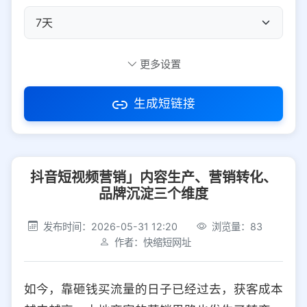
自定义短码
更多设置
生成短链接
访问密码
抖音短视频营销」内容生产、营销转化、
防红设置
推荐
品牌沉淀三个维度
社交平台
电商平台
发布时间：2026-05-31 12:20
浏览量：83
作者：快缩短网址
选择防红平台类型，避免链接被拦截
平台设置
如今，靠砸钱买流量的日子已经过去，获客成本
iOS
Android
PC
其他