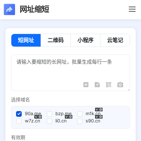
网址缩短
短网址
二维码
小程序
云笔记
选择域名
90a.me
bzp.me
m1k.cn
w7z.cn
li0.cn
s90.cn
有效期