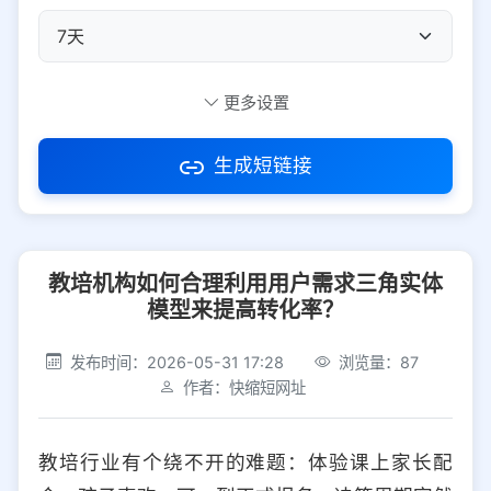
自定义短码
更多设置
生成短链接
访问密码
教培机构如何合理利用用户需求三角实体
防红设置
推荐
模型来提高转化率？
社交平台
电商平台
发布时间：2026-05-31 17:28
浏览量：87
作者：快缩短网址
选择防红平台类型，避免链接被拦截
平台设置
教培行业有个绕不开的难题：体验课上家长配
iOS
Android
PC
其他