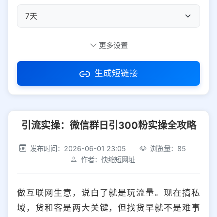
自定义短码
更多设置
生成短链接
访问密码
引流实操：微信群日引300粉实操全攻略
防红设置
推荐
发布时间：2026-06-01 23:05
浏览量：85
社交平台
电商平台
作者：快缩短网址
选择防红平台类型，避免链接被拦截
平台设置
做互联网生意，说白了就是玩流量。现在搞私
iOS
Android
PC
其他
域，货和客是两大关键，但找货早就不是难事