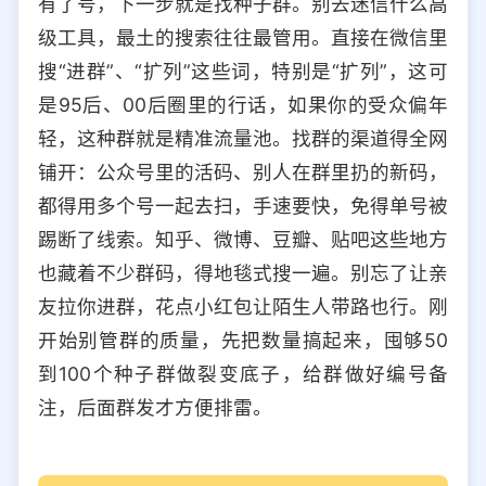
有了号，下一步就是找种子群。别去迷信什么高
级工具，最土的搜索往往最管用。直接在微信里
搜“进群”、“扩列”这些词，特别是“扩列”，这可
是95后、00后圈里的行话，如果你的受众偏年
轻，这种群就是精准流量池。找群的渠道得全网
铺开：公众号里的活码、别人在群里扔的新码，
都得用多个号一起去扫，手速要快，免得单号被
踢断了线索。知乎、微博、豆瓣、贴吧这些地方
也藏着不少群码，得地毯式搜一遍。别忘了让亲
友拉你进群，花点小红包让陌生人带路也行。刚
开始别管群的质量，先把数量搞起来，囤够50
到100个种子群做裂变底子，给群做好编号备
注，后面群发才方便排雷。