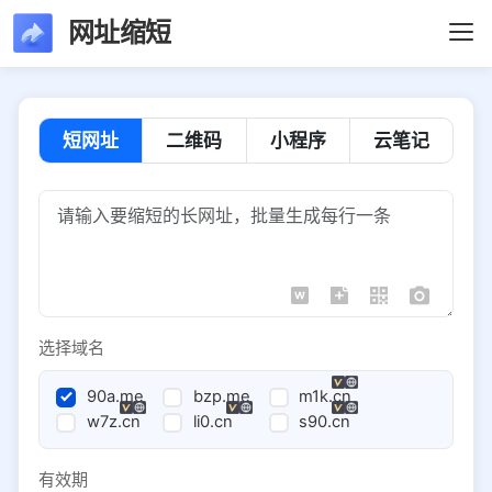
网址缩短
短网址
二维码
小程序
云笔记
选择域名
90a.me
bzp.me
m1k.cn
w7z.cn
li0.cn
s90.cn
有效期