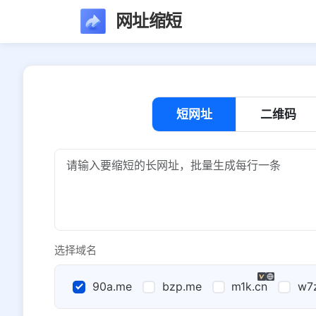
网址缩短
短网址
二维码
选择域名
90a.me
bzp.me
m1k.cn
w7