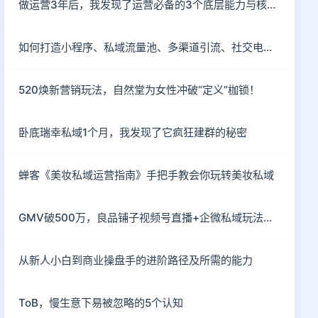
做运营3年后，我发现了运营必备的3个底层能力与核心思维
如何打造小程序、私域流量池、多渠道引流、社交电商玩法？
520焕新营销玩法，自然堂为女性冲破“定义”枷锁！
卧底瑞幸私域1个月，我发现了它疯狂建群的秘密
蝉客《美妆私域运营指南》手把手教会你玩转美妆私域
GMV破500万，良品铺子视频号直播+企微私域玩法真硬核
从新人小白到商业操盘手的进阶路径及所需的能力
ToB，慢生意下易被忽略的5个认知