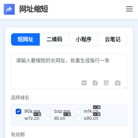
网址缩短
短网址
二维码
小程序
云笔记
选择域名
90a.me
bzp.me
m1k.cn
w7z.cn
li0.cn
s90.cn
有效期