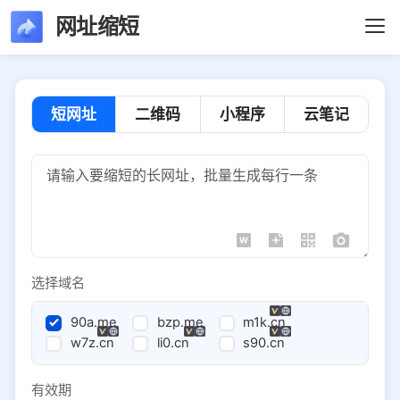
网址缩短
短网址
二维码
小程序
云笔记
选择域名
90a.me
bzp.me
m1k.cn
w7z.cn
li0.cn
s90.cn
有效期