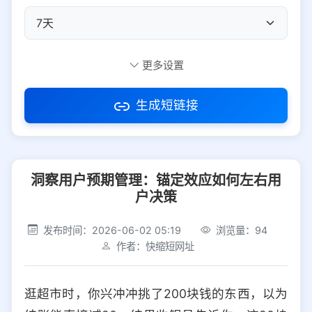
自定义短码
更多设置
生成短链接
访问密码
洞察用户预期管理：锚定效应如何左右用
防红设置
推荐
户决策
社交平台
电商平台
发布时间：2026-06-02 05:19
浏览量：94
作者：快缩短网址
选择防红平台类型，避免链接被拦截
平台设置
逛超市时，你兴冲冲挑了200块钱的东西，以为
iOS
Android
PC
其他