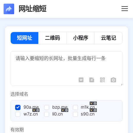
网址缩短
短网址
二维码
小程序
云笔记
选择域名
90a.me
bzp.me
m1k.cn
w7z.cn
li0.cn
s90.cn
有效期