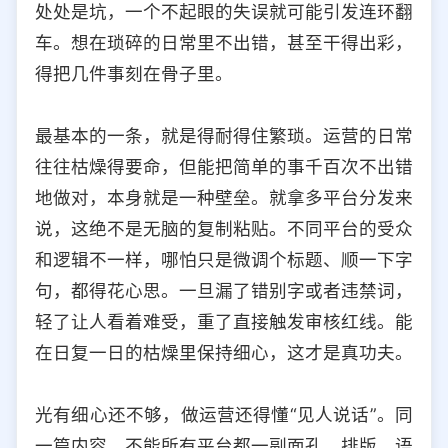
处处是坑，一个不起眼的失误就可能引发连环翻
选择允许访问的平台类型
车。想在琐碎的日常里不出错，甚至干得出彩，
得把几件事刻在骨子里。
最基本的一条，就是得耐得住繁琐。运营的日常
往往枯燥得要命，但能把简单的事千百次不出错
地做对，本身就是一种壁垒。就拿多平台分发来
说，这绝不是无脑的复制粘贴。不同平台的受众
和逻辑不一样，哪怕只是微调个标题、顺一下字
句，都得花心思。一旦漏了错别字或者违禁词，
轻了让人看着难受，重了直接触发审核红线。能
在日复一日的枯燥里保持细心，这才是真功夫。
光有细心还不够，做运营还得懂“见人说话”。同
一篇内容，不能所有平台都一副面孔。排版、语