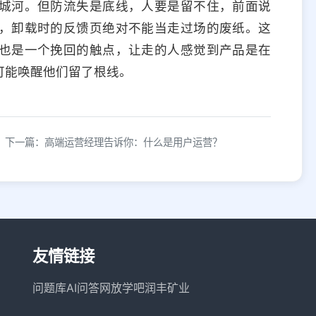
城河。但防流失是底线，人要是留不住，前面说
，卸载时的反馈页绝对不能当走过场的废纸。这
也是一个挽回的触点，让走的人感觉到产品是在
可能唤醒他们留了根线。
下一篇：高端运营经理告诉你：什么是用户运营？
友情链接
问题库
AI问答网
放学吧
润丰矿业