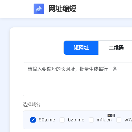
网址缩短
短网址
二维码
选择域名
90a.me
bzp.me
m1k.cn
w7