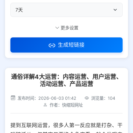
自定义短码
更多设置
生成短链接
访问密码
通俗详解4大运营：内容运营、用户运营、
防红设置
推荐
活动运营、产品运营
社交平台
电商平台
发布时间：2026-06-03 01:42
浏览量：104
作者：快缩短网址
选择防红平台类型，避免链接被拦截
平台设置
提到互联网运营，很多人第一反应就是打杂、干
iOS
Android
PC
其他