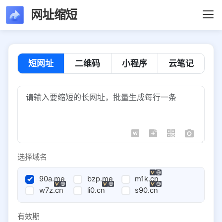
网址缩短
短网址
二维码
小程序
云笔记
选择域名
90a.me
bzp.me
m1k.cn
w7z.cn
li0.cn
s90.cn
有效期