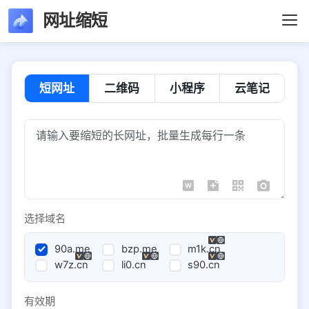
网址缩短
短网址
二维码
小程序
云笔记
选择域名
90a.me
bzp.me
m1k.cn
w7z.cn
li0.cn
s90.cn
有效期