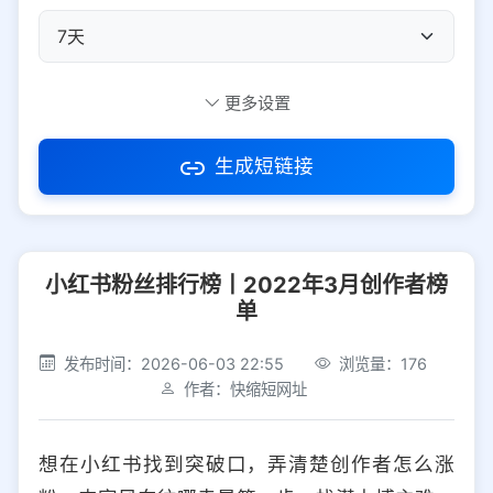
自定义短码
更多设置
生成短链接
访问密码
小红书粉丝排行榜丨2022年3月创作者榜
防红设置
推荐
单
社交平台
电商平台
发布时间：2026-06-03 22:55
浏览量：176
作者：快缩短网址
选择防红平台类型，避免链接被拦截
平台设置
想在小红书找到突破口，弄清楚创作者怎么涨
iOS
Android
PC
其他