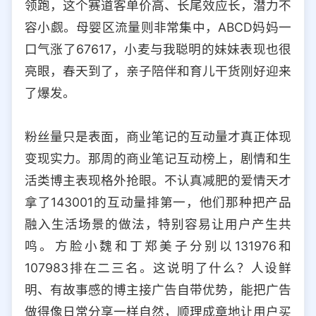
领跑，这个赛道客单价高、长尾效应长，潜力不
容小觑。母婴区流量则非常集中，ABCD妈妈一
口气涨了67617，小麦与我聪明的妹妹表现也很
亮眼，春天到了，亲子陪伴和育儿干货刚好迎来
了爆发。
粉丝量只是表面，商业笔记的互动量才真正体现
变现实力。那周的商业笔记互动榜上，剧情和生
活类博主表现格外抢眼。不认真减肥的爱情天才
拿了143001的互动量排第一，他们那种把产品
融入生活场景的做法，特别容易让用户产生共
鸣。方脸小魏和丁郑美子分别以131976和
107983排在二三名。这说明了什么？人设鲜
明、有故事感的博主接广告自带优势，能把广告
做得像日常分享一样自然，顺理成章地让用户买