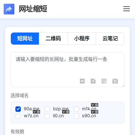
网址缩短
短网址
二维码
小程序
云笔记
选择域名
90a.me
bzp.me
m1k.cn
w7z.cn
li0.cn
s90.cn
有效期