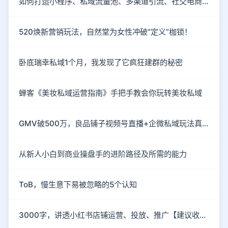
如何打造小程序、私域流量池、多渠道引流、社交电商玩法？
520焕新营销玩法，自然堂为女性冲破“定义”枷锁！
卧底瑞幸私域1个月，我发现了它疯狂建群的秘密
蝉客《美妆私域运营指南》手把手教会你玩转美妆私域
GMV破500万，良品铺子视频号直播+企微私域玩法真硬核
从新人小白到商业操盘手的进阶路径及所需的能力
ToB，慢生意下易被忽略的5个认知
3000字，讲透小红书店铺运营、投放、推广【建议收藏】