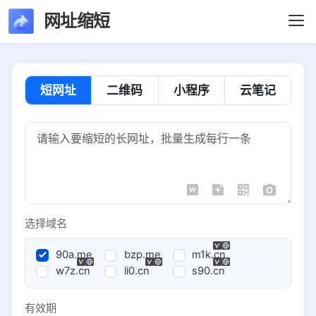
网址缩短
短网址
二维码
小程序
云笔记
选择域名
90a.me
bzp.me
m1k.cn
w7z.cn
li0.cn
s90.cn
有效期