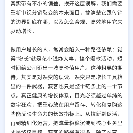
其实带有不小的偏差。拨开这层误解，我们需要
选择允许访问的平台类型
重新审视分销裂变的本来面目，搞清楚它跟传销
的边界到底在哪，以及怎么合规、高效地用它来
驱动增长。
做用户增长的人，常常会陷入一种路径依赖：觉
得“增长”就是花小钱办大事，搞个爆款活动，短
时间给公司砸出一波高价值用户。这种粗暴的期
待，其实是对裂变的误读。裂变只是增长工具箱
里的一件武器，获客也只是整个链条上的一个节
点。真正健康的增长体系，目光必须越过单纯的
数字狂欢，把重心放在用户留存、转化和复购这
些能反映生命力的长效指标上。从拉新到促活，
再到精细化运营，把流量稳稳沉淀到核心业务里
才是终极目标。获客的路径有很多，除了裂变，