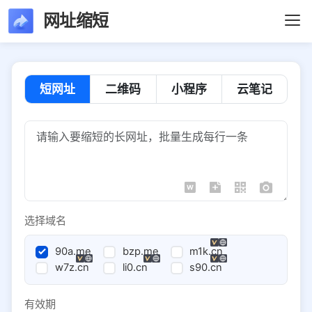
网址缩短
短网址
二维码
小程序
云笔记
选择域名
90a.me
bzp.me
m1k.cn
w7z.cn
li0.cn
s90.cn
有效期